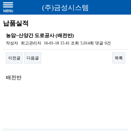
(주)금성시스템
납품실적
농암~산양간 도로공사 (배전반)
작성자
최고관리자
16-01-18 15:41
조회
5,014회
댓글
0건
이전글
다음글
목록
본문
배전반