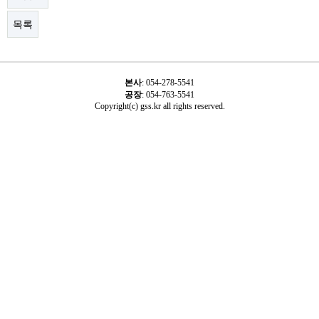
목록
본사
:
054-278-5541
공장
: 054-763-5541
Copyright(c) gss.kr all rights reserved.